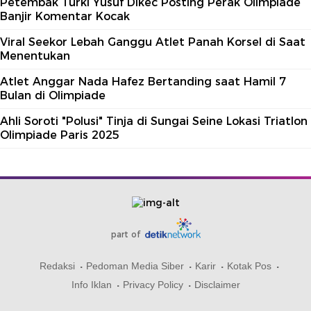
Petembak Turki Yusuf Dikec Posting Perak Olimpiade
Banjir Komentar Kocak
Viral Seekor Lebah Ganggu Atlet Panah Korsel di Saat
Menentukan
Atlet Anggar Nada Hafez Bertanding saat Hamil 7
Bulan di Olimpiade
Ahli Soroti "Polusi" Tinja di Sungai Seine Lokasi Triatlon
Olimpiade Paris 2025
part of
Redaksi
Pedoman Media Siber
Karir
Kotak Pos
Info Iklan
Privacy Policy
Disclaimer